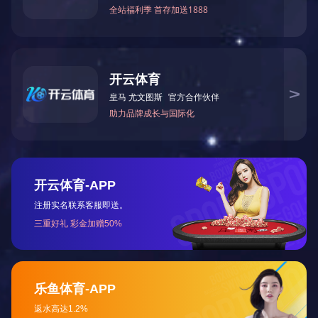
YF
YE