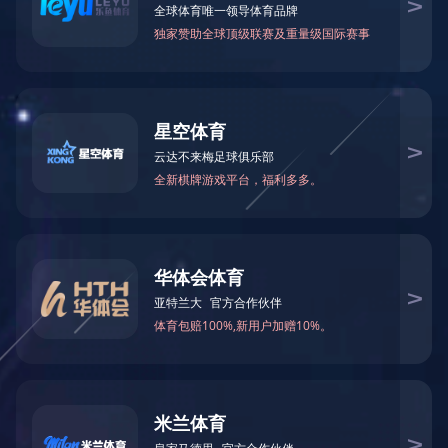
当前位置：
首页
»
防爆电机
»
YBK2系列煤矿井下用隔爆型三相异步电动机
数据更新中......
皖南电机推荐产品