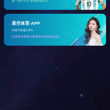
高压电机
高效电机
防爆电机
变频调速电机
永磁电机
伺服电机
特种(专用)电机
出口电机