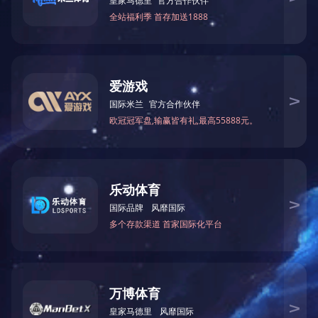
的工艺问题与困难，部门之间要加强沟通，快速反馈，同心协力予以
解决，确保产品按时、按量、高质量交付。
版权所有：完美(中国)体育官方网站（www.moxue3.com）原创内容
未经允许，禁止转载
。
分享到：