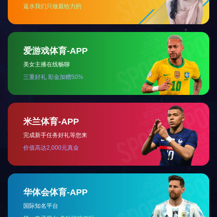
热点推荐
公司举行“皖南电机厂”景石揭幕仪式
皖南电机举办“质量大讲堂”
皖南电机举办“迎国庆”员工拔河比赛
皖南电机积极开展“质量月”活动
皖南电机入选“安徽省2022年制造业单项冠军培育企业”
版权所有 2003-2015
完美(中国)体育官方网站
|
开云体育APP网登录 | 买球投注平台 | 开云体育在线官方入口
新利·体育