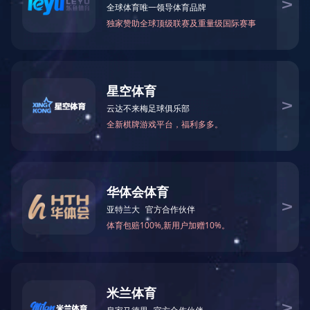
4月22日，技术中心组织两个检查小组，分别对股份公司及威能
公司、电气公司、同华公司、泵业公司的工艺纪律执行情况进行监督
检查，并于4月25日下午举行工艺监督检查情况通报会。
会上，技术开发部副部长陈加星就各生产基地在工艺监督检查中
发现的问题进行通报，并逐一提出整改要求。
公司总工程师、副总经理孙跃在讲话中指出，随着国家能效提升
政策与客户需求的不断提升，电机行业的竞争日趋激烈，作为行业龙
头，皖南电机始终被市场密切关注，我们唯有坚守“质量第一”的企业
宗旨，严格执行工艺标准，方能在复杂的市场环境中始终保持领先。
孙跃强调，从设计研发到生产检验，各部门需全流程重视质量，严格
按照工艺规范执行，从“人机料法环测”等多个角度增强质量管控，尤
其要高度重视人为因素对质量稳定性的影响，生产部门需明确要求，
利用班前会、周会等形式，加强员工工艺培训，让每位员工都深刻认
识到工艺与质量的重要性，以认真负责的工匠精神保障产品品质。对
已经发现的质量问题，相关部门要拿出整改措施，及时跟踪，实现闭
环，同时做到举一反三，避免类似问题再次发生。对日常工作中存在