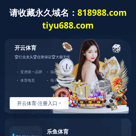
欢迎您来到完美(中国)体育官方网站官网！
皖南首页
皖南高效电机
皖南高压电机
产品中
365WMSPORTS网页版登录入口
关键词：
1级能效电机
高效电机
高压电机
低压电机
调速电机