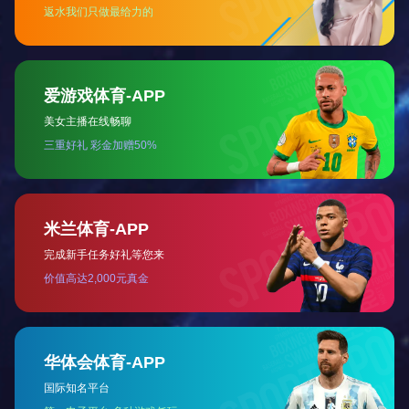
县领导慰问省劳模陈根喜、管兵等
中国质量协会聂宗凤诊断师为皖南电机 QC 骨干培训赋能
中国质量认证中心副主任刘钢一行来皖南电机参观调研
安徽南华电机集团2025年年会隆重召开
皖南电机举行工艺监督检查情况通报会
威能公司工会组织召开2024年度小改小革创新成果评审会
皖南电机2024年度小改小革创新成果评审揭晓
优化管理效能 筑牢新质生产力根基
市政协主席吴爱国到皖南电机调研
皖南电机获多项市县级荣誉表彰
皖南电机多项产品获省级殊荣
共庆三八妇女节 企业温情暖人心
威能公司：提前进入状态 保障生产流畅
电机产品分类
MOTOR PRODUCTS
低压电机
高压电机
高效电机