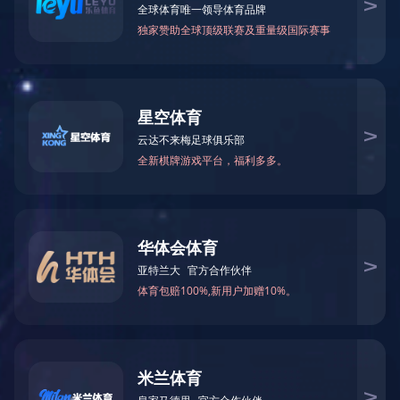
当前位置：
首页
»
高压电机
»
大型高压三相异步电动机
数据更新中......
皖南电机推荐产品