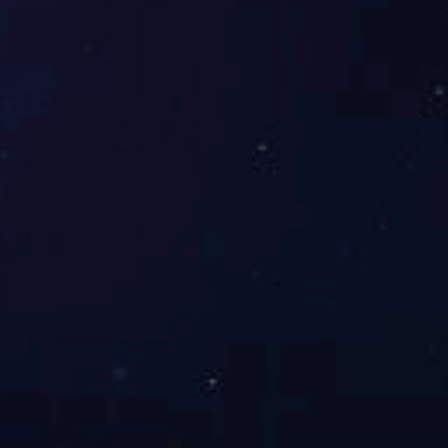
NEMA标准电机
单相分马力电机
直流电机
智能控制电机
变频器
365WMSPORTS网页版登录入口
完美(中国)体育官方网站
公司电话：
0563-5028878
公司传真：
0563-5029999
公司邮箱：
wndj@wnmotor.com
公司地址：
安徽省泾县泾川镇南华路86号
皖南首页
皖南高效电机
皖南高压电机
产品中心