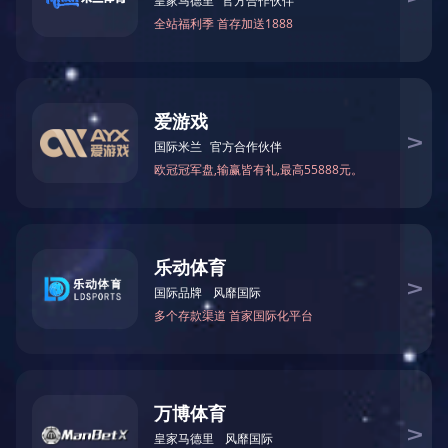
皖南电机推荐产品
YK