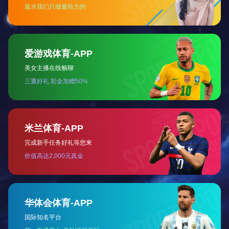
皖南电机推荐资讯
完美(中国)体育官方网站宣传片（2024）正式发布
关于印发中小型三相异步电动机、电力变压器、通风机等五类产品能源效率标识实施规则
皖南电机知识小讲堂汇总
公司获省重点产业链标志性产品等荣誉
陈学锋当选中国电器工业协会中小型电机分会第十届副理事长
南阳防爆电气研究所来公司调研指导
县人大来公司调研质量强县工作
县领导慰问省劳模陈根喜、管兵等
中国质量协会聂宗凤诊断师为皖南电机 QC 骨干培训赋能
中国质量认证中心副主任刘钢一行来皖南电机参观调研
安徽南华电机集团2025年年会隆重召开
皖南电机举行工艺监督检查情况通报会
威能公司工会组织召开2024年度小改小革创新成果评审会
皖南电机2024年度小改小革创新成果评审揭晓
优化管理效能 筑牢新质生产力根基
市政协主席吴爱国到皖南电机调研
皖南电机获多项市县级荣誉表彰
皖南电机多项产品获省级殊荣
共庆三八妇女节 企业温情暖人心