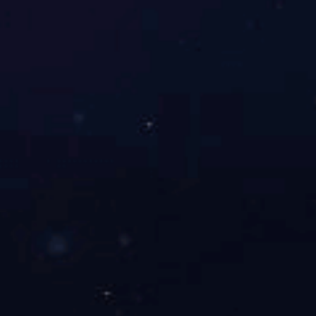
智能控制电机
变频器
365WMSPORTS网页版登录入口
完美(中国)体育官方网站
公司电话：
0563-5028878
公司传真：
0563-5029999
公司邮箱：
wndj@wnmotor.com
公司地址：
安徽省泾县泾川镇南华路86号
皖南首页
皖南高效电机
皖南高压电机
产品中心
365WMSPORTS网页版登录入口
网站地图
完美(中国)体育官
备案号：
皖ICP备11
公司地址：安徽省
公司电话：0563-5028