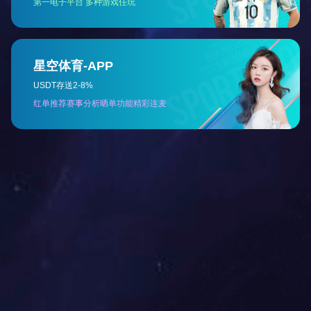
威能公司：提前进入状态 保障生产流畅
电机产品分类
MOTOR PRODUCTS
低压电机
高压电机
高效电机
防爆电机
变频调速电机
永磁电机