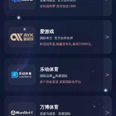
皖南电机推荐产品
YE