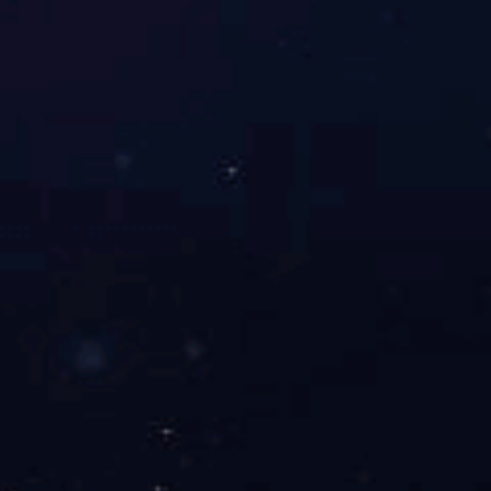
智能控制电机
变频器
365WMSPORTS网页版登录入口
完美(中国)体育官方网站
公司电话：
0563-5028878
公司传真：
0563-5029999
公司邮箱：
wndj@wnmotor.com
公司地址：
安徽省泾县泾川镇南华路86号
皖南首页
皖南高效电机
皖南高压电机
产品中心
365WMSPORTS网页版登录入口
网站地图
完美(中国)体育官
备案号：
皖ICP备11
公司地址：安徽省
公司电话：0563-5028
公司传真：0563-5029