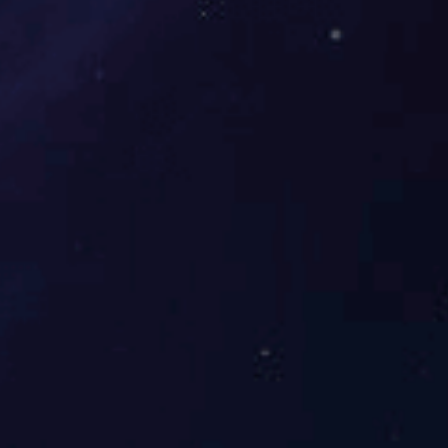
伺服电机
特种(专用)电机
出口电机
驱动控制
高速产品
NEMA标准电机
单相分马力电机
直流电机