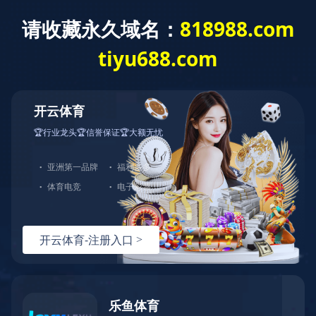
欢迎您来到完美(中国)体育官方网站官网！
皖南首页
皖南高效电机
皖南高压电机
产品中
365WMSPORTS网页版登录入口
关键词：
1级能效电机
高效电机
高压电机
低压电机
调速电机