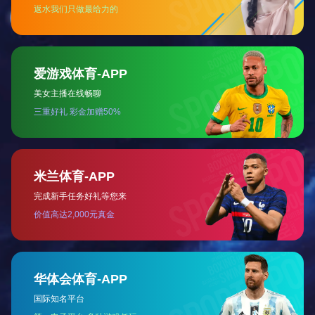
YK
皖南电机推荐资讯
完美(中国)体育官方网站宣传片（2024）正式发布
关于印发中小型三相异步电动机、电力变压器、通风机等五类产品能源效率标识实施规则
皖南电机知识小讲堂汇总
公司获省重点产业链标志性产品等荣誉
陈学锋当选中国电器工业协会中小型电机分会第十届副理事长
南阳防爆电气研究所来公司调研指导
县人大来公司调研质量强县工作
县领导慰问省劳模陈根喜、管兵等
中国质量协会聂宗凤诊断师为皖南电机 QC 骨干培训赋能
中国质量认证中心副主任刘钢一行来皖南电机参观调研
安徽南华电机集团2025年年会隆重召开
皖南电机举行工艺监督检查情况通报会
威能公司工会组织召开2024年度小改小革创新成果评审会
皖南电机2024年度小改小革创新成果评审揭晓
优化管理效能 筑牢新质生产力根基
市政协主席吴爱国到皖南电机调研
皖南电机获多项市县级荣誉表彰
皖南电机多项产品获省级殊荣
共庆三八妇女节 企业温情暖人心
威能公司：提前进入状态 保障生产流畅