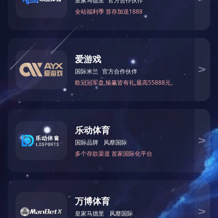
YDT系列变极多速三相异步电动机