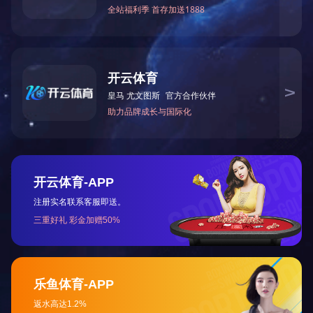
NS系列超高效不锈钢三相异步电动机
365WMSPORTS网页版登录入口
完美(中国)体育官方网站
公司电话：
0563-5028878
公司传真：
0563-5029999
公司邮箱：
wndj@wnmotor.com
公司地址：
安徽省泾县泾川镇南华路
86号
皖南首页
皖南高效电机
皖南高压电机
产品中心
365WMSPORTS网页版登录入口
网站地图
完美(中国)体育官