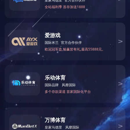
YRKK系列高压三相异步电动机