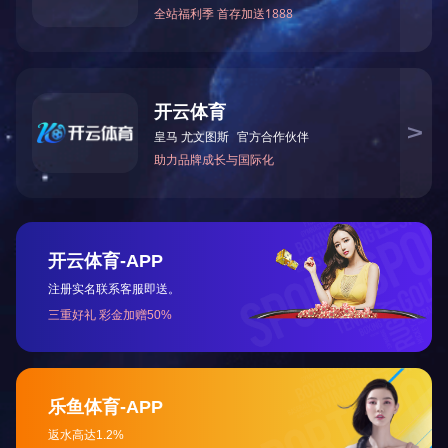
YHS系列高性能异步伺服电动机
365WMSPORTS网页版登录入口
完美(中国)体育官方网站
公司电话：
0563-5028878
公司传真：
0563-5029999
公司邮箱：
wndj@wnmotor.com
公司地址：
安徽省泾县泾川镇南华路
86号
皖南首页
皖南高效电机
皖南高压电机
产品中心
365WMSPORTS网页版登录入口
网站地图
完美(中国)体育官