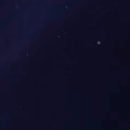
1
/5
上一页
余下全文
下一页
分享到：