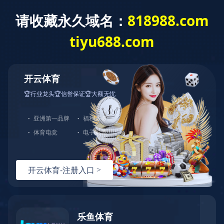
欢迎来到皖南电机！
专注电机制造60年，服务全球制造业
首页
YE4系列三相异步电动机
YE4系列超超高效率三相异步电动机