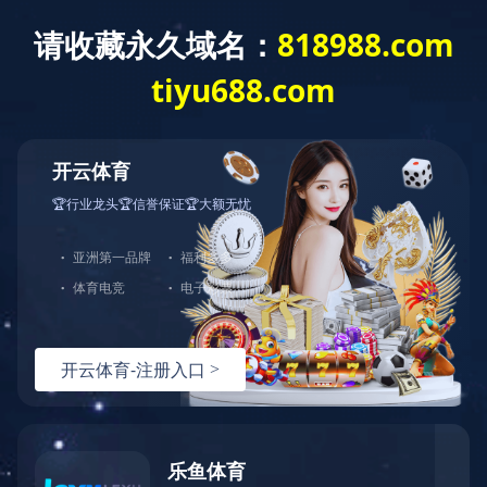
欢迎来到皖南电机！
专注电机制造60年，服务全球制造业
首页
皖南资讯
皖南电机YX3系列产品顺利通过省级专项监督抽查
2018-04-24 09:46:00 皖南电机