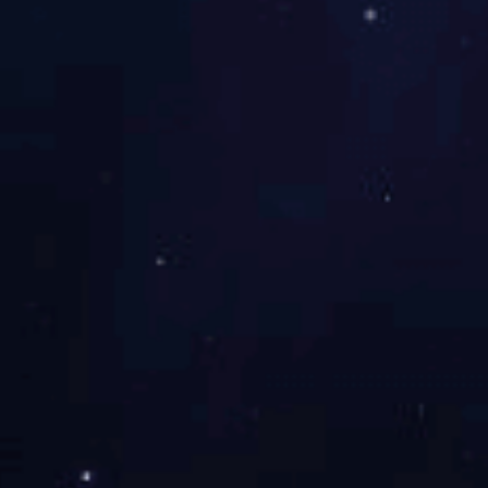
HIGH EFFICIENCY
皖南电机 
军工品质，
高效节能
工信部“能效之星”产品、中国低碳认
高压高效、低压高效、NEMA Prem
效，IE3 、IE4、IE5高效电机，应有
入围“节能产品惠民工程”，已获中
书， 低碳产品认证证书，符合国家
略，市场竞争力更强