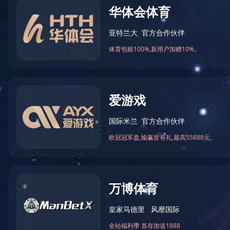
扫一扫!
扫
人气：
欢迎您来到完美(中国)体育官方网站官网！
皖南首页
皖南高效电机
365WMSPORTS网页版登录入口