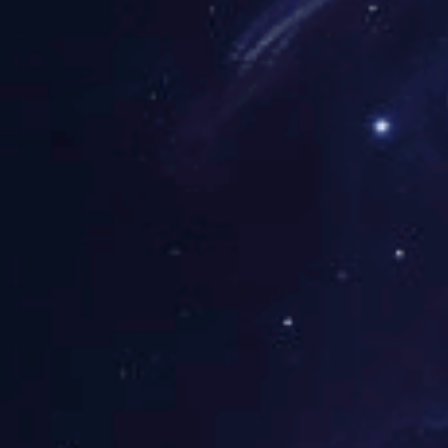
电机产品分类
MOTOR PRODUCTS
低压电机