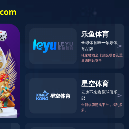
|
登录
|
收藏皖南电机
|
网站地图
|
English
全国服务热线：
400-111-0563
南资讯
关于皖南
新产品
迎您来到完美(中国)体育官方网站官网！