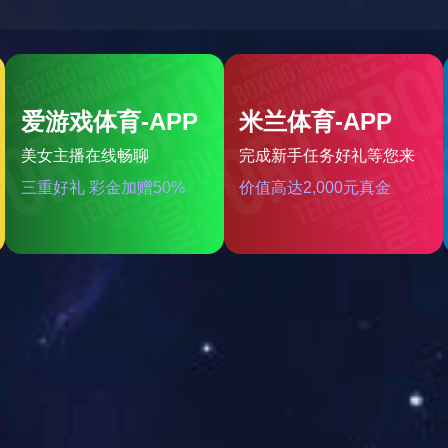
高效节能电机
高压电机
三相异步电动机
产品样本下载