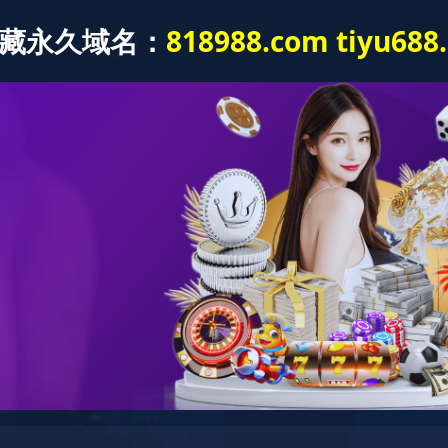
官方微信
|
注册
南高压电机
产品中心
电机定制
成功案例
皖
相异步电动机
工业电机
电机厂
nion水泥集团
最
集团
欢