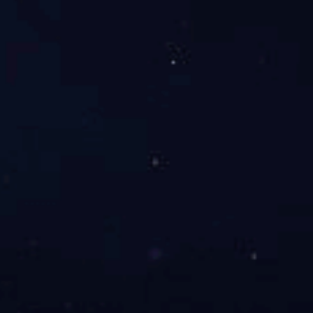
军工品质，非凡动力，高
端客户信赖品牌
高效节能
工信部“能效之星”产品、中国低碳认证
高压高效、低压高效、NEMA Premium高效、日本高
效，IE3 、IE4、IE5高效电机，应有尽有;
入围“节能产品惠民工程”，已获中国节能产品认证证
书， 低碳产品认证证书，符合国家绿色可持续发展战
略，市场竞争力更强
品种多、规格全
质量好，可靠性高
市、应有尽有，可满足各种使用需求，
助你 轻
性能稳定、运行平稳，
使用维护烦恼少！
一站式电机采购！
噪声低、振动小，起动性能好、转矩高
电机，60多个系列、12000多个规格型号
运行温度低， 使用寿命长，连续多年故障率低于 0.5 %
生产六大电机标准体系中国厂家：国际IEC标
美NEMA标准、日本JIS标准，俄罗斯GOST标
洲MEPS标准