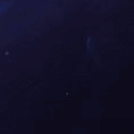
Y系列高压高效三相异步电动机
YKK系列高压高效三相异步电动机
Y2系列高压高效三相异步电动机
高效电机
TYCP系列三相变频驱动永磁同步电动机
防爆电机
变频调速电机
永磁电机
YE3VF系列变频调
YE4系列超超高效率三相异步电动机
伺服电机
特种(专用)电机