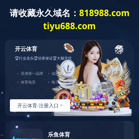
欢迎来到皖南电机！
专注电机制造60年，服务全球制造业
中国质量认证中心认证标志使用批准书
首页
帮助中心
中国质量认证中心认证标志使用批准书